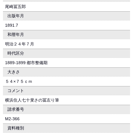
尾崎冨五郎
出版年月
1891.7
和暦年月
明治２４年７月
時代区分
1889-1899:都市整備期
大きさ
５４×７５ｃｍ
コメント
横浜住人七十叟さの冨左り筆
請求番号
M2-366
資料種別