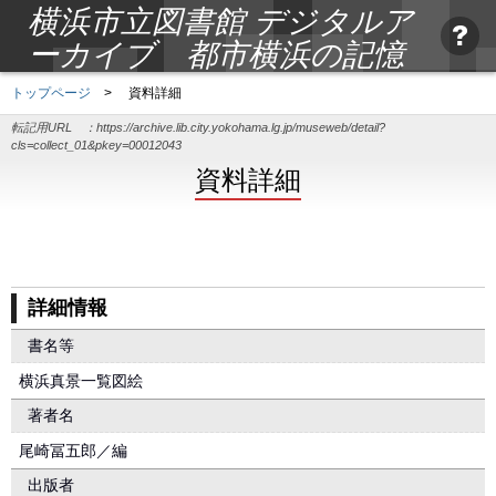
横浜市立図書館 デジタルア
ーカイブ 都市横浜の記憶
トップページ
>
資料詳細
転記用URL ：
https://archive.lib.city.yokohama.lg.jp/museweb/detail?
cls=collect_01&pkey=00012043
資料詳細
詳細情報
書名等
横浜真景一覧図絵
著者名
尾崎冨五郎／編
出版者