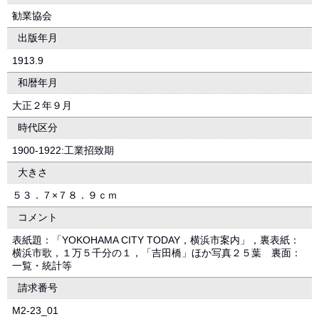
勧業協会
出版年月
1913.9
和暦年月
大正２年９月
時代区分
1900-1922:工業招致期
大きさ
５３．７×７８．９ｃｍ
コメント
表紙題：「YOKOHAMA CITY TODAY，横浜市案内」，裏表紙：
横浜市歌，１万５千分の１，「吉田橋」ほか写真２５葉 裏面：
一覧・統計等
請求番号
M2-23_01