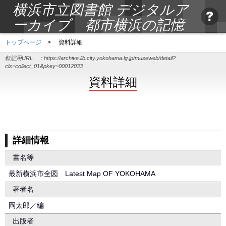
横浜市立図書館 デジタルア
ーカイブ 都市横浜の記憶
トップページ
>
資料詳細
転記用URL ：
https://archive.lib.city.yokohama.lg.jp/museweb/detail?
cls=collect_01&pkey=00012033
資料詳細
詳細情報
書名等
最新横浜市全図 Latest Map OF YOKOHAMA
著者名
岡太郎／編
出版者