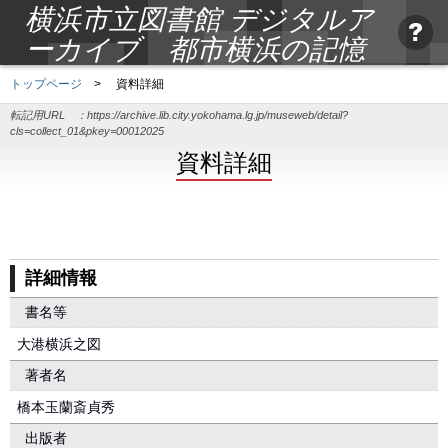
横浜市立図書館 デジタルア
ーカイブ 都市横浜の記憶
トップページ
>
資料詳細
転記用URL ：
https://archive.lib.city.yokohama.lg.jp/museweb/detail?
cls=collect_01&pkey=00012025
資料詳細
詳細情報
書名等
大港横浜之図
著者名
橋本玉蘭斎貞秀
出版者