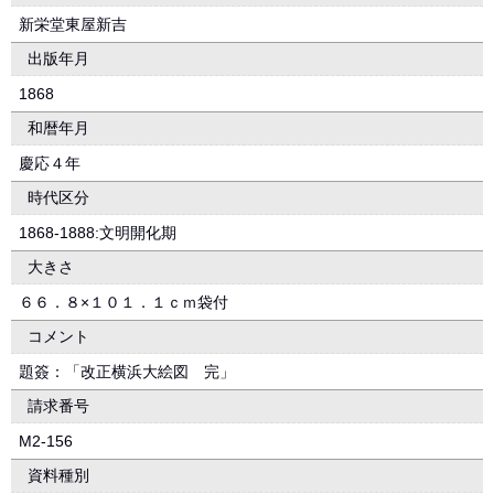
新栄堂東屋新吉
出版年月
1868
和暦年月
慶応４年
時代区分
1868-1888:文明開化期
大きさ
６６．８×１０１．１ｃｍ袋付
コメント
題簽：「改正横浜大絵図 完」
請求番号
M2-156
資料種別