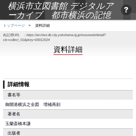
横浜市立図書館 デジタルア
ーカイブ 都市横浜の記憶
トップページ
>
資料詳細
転記用URL ：
https://archive.lib.city.yokohama.lg.jp/museweb/detail?
cls=collect_01&pkey=00012024
資料詳細
詳細情報
書名等
御開港横浜之全図 増補再刻
著者名
玉蘭斎橋本謙
出版者