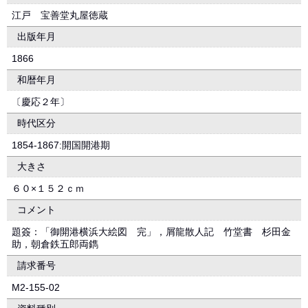
江戸 宝善堂丸屋徳蔵
出版年月
1866
和暦年月
〔慶応２年〕
時代区分
1854-1867:開国開港期
大きさ
６０×１５２ｃｍ
コメント
題簽：「御開港横浜大絵図 完」，屑龍散人記 竹堂書 杉田金
助，朝倉鉄五郎両鐫
請求番号
M2-155-02