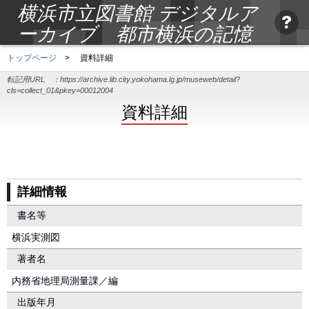
横浜市立図書館 デジタルア
ーカイブ 都市横浜の記憶
トップページ
>
資料詳細
転記用URL ：
https://archive.lib.city.yokohama.lg.jp/museweb/detail?
cls=collect_01&pkey=00012004
資料詳細
詳細情報
書名等
横浜実測図
著者名
内務省地理局測量課／編
出版年月