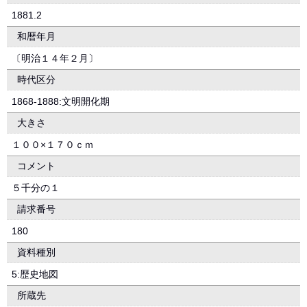
1881.2
和暦年月
〔明治１４年２月〕
時代区分
1868-1888:文明開化期
大きさ
１００×１７０ｃｍ
コメント
５千分の１
請求番号
180
資料種別
5:歴史地図
所蔵先