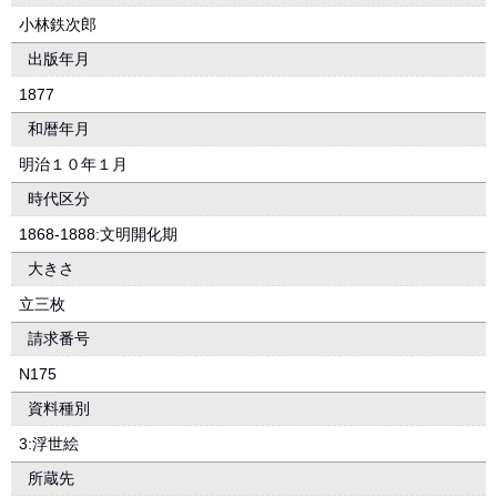
小林鉄次郎
出版年月
1877
和暦年月
明治１０年１月
時代区分
1868-1888:文明開化期
大きさ
立三枚
請求番号
N175
資料種別
3:浮世絵
所蔵先