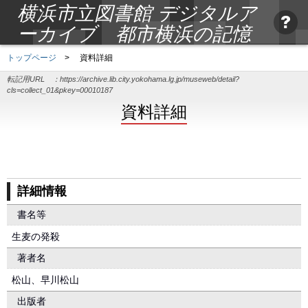
横浜市立図書館 デジタルア
ーカイブ 都市横浜の記憶
トップページ
>
資料詳細
転記用URL ：
https://archive.lib.city.yokohama.lg.jp/museweb/detail?
cls=collect_01&pkey=00010187
資料詳細
詳細情報
書名等
生麦の発殺
著者名
松山、早川松山
出版者