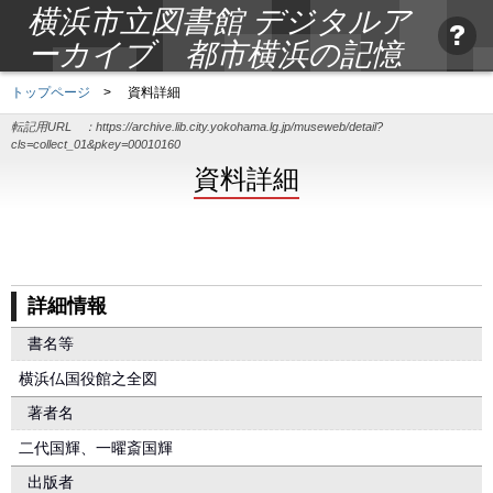
横浜市立図書館 デジタルア
ーカイブ 都市横浜の記憶
トップページ
>
資料詳細
転記用URL ：
https://archive.lib.city.yokohama.lg.jp/museweb/detail?
cls=collect_01&pkey=00010160
資料詳細
詳細情報
書名等
横浜仏国役館之全図
著者名
二代国輝、一曜斎国輝
出版者