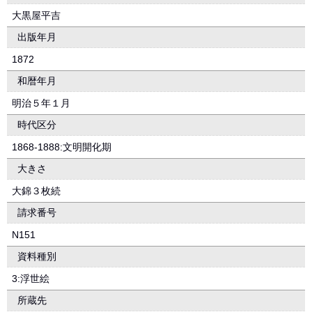
大黒屋平吉
出版年月
1872
和暦年月
明治５年１月
時代区分
1868-1888:文明開化期
大きさ
大錦３枚続
請求番号
N151
資料種別
3:浮世絵
所蔵先