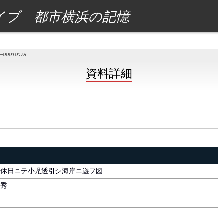
イブ 都市横浜の記憶
ey=00010078
資料詳細
館休日ニテ小児透引シ海岸ニ遊フ図
貞秀