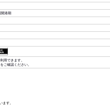
開国開港期
で利用できます。
内をご確認ください。
います。