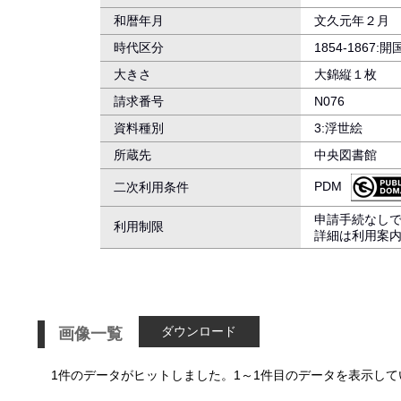
和暦年月
文久元年２月
時代区分
1854-1867:
大きさ
大錦縦１枚
請求番号
N076
資料種別
3:浮世絵
所蔵先
中央図書館
PDM
二次利用条件
申請手続なし
利用制限
詳細は利用案
ダウンロード
画像一覧
1件のデータがヒットしました。1～1件目のデータを表示して