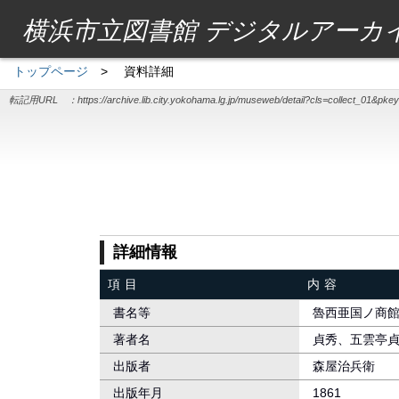
横浜市立図書館 デジタルアーカ
トップページ
>
資料詳細
転記用URL ：
https://archive.lib.city.yokohama.lg.jp/museweb/detail?cls=collect_01&pk
詳細情報
項目
内容
書名等
魯西亜国ノ商
著者名
貞秀、五雲亭
出版者
森屋治兵衛
出版年月
1861