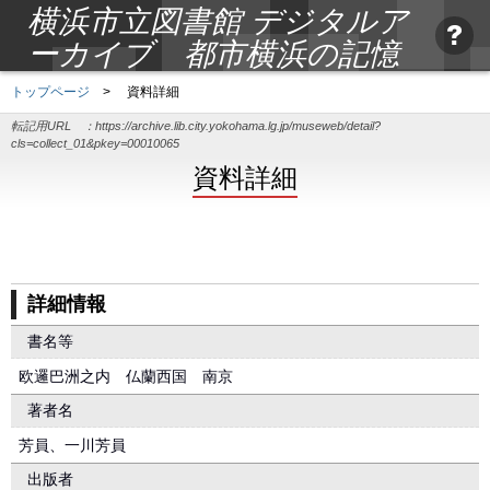
横浜市立図書館 デジタルア
ーカイブ 都市横浜の記憶
トップページ
>
資料詳細
転記用URL ：
https://archive.lib.city.yokohama.lg.jp/museweb/detail?
cls=collect_01&pkey=00010065
資料詳細
詳細情報
書名等
欧邏巴洲之内 仏蘭西国 南京
著者名
芳員、一川芳員
出版者