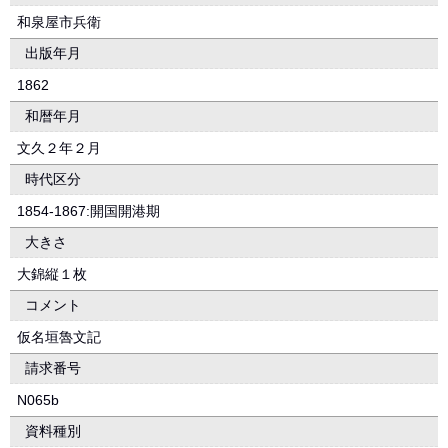
和泉屋市兵衛
出版年月
1862
和暦年月
文久２年２月
時代区分
1854-1867:開国開港期
大きさ
大錦縦１枚
コメント
仮名垣魯文記
請求番号
N065b
資料種別